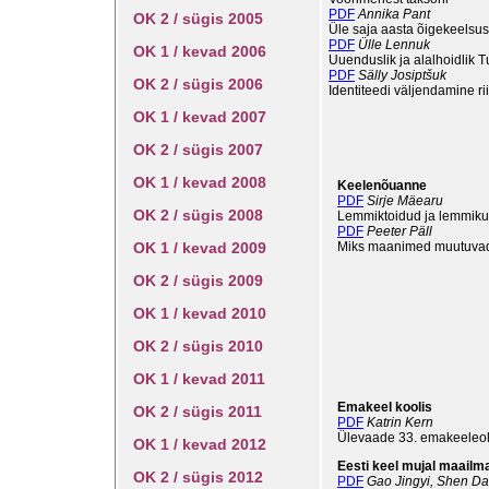
PDF
Annika Pant
OK 2 / sügis 2005
Üle saja aasta õigekeels
PDF
Ülle Lennuk
OK 1 / kevad 2006
Uuenduslik ja alalhoidlik T
PDF
Sälly Josiptšuk
OK 2 / sügis 2006
Identiteedi väljendamine ri
OK 1 / kevad 2007
OK 2 / sügis 2007
OK 1 / kevad 2008
Keelenõuanne
PDF
Sirje Mäearu
OK 2 / sügis 2008
Lemmiktoidud ja lemmiku
PDF
Peeter Päll
OK 1 / kevad 2009
Miks maanimed muutuva
OK 2 / sügis 2009
OK 1 / kevad 2010
OK 2 / sügis 2010
OK 1 / kevad 2011
Emakeel koolis
OK 2 / sügis 2011
PDF
Katrin Kern
Ülevaade 33. emakeeleo
OK 1 / kevad 2012
Eesti keel mujal maailm
OK 2 / sügis 2012
PDF
Gao Jingyi, Shen D