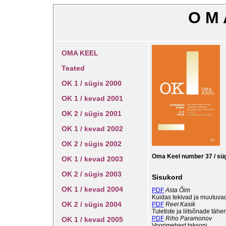
O M 
OMA KEEL
Teated
OK 1 / sügis 2000
OK 1 / kevad 2001
OK 2 / sügis 2001
OK 1 / kevad 2002
OK 2 / sügis 2002
Oma Keel number 37 / sü
OK 1 / kevad 2003
OK 2 / sügis 2003
Sisukord
OK 1 / kevad 2004
PDF
Asta Õim
Kuidas tekivad ja muutuva
OK 2 / sügis 2004
PDF
Reet Kasik
Tuletiste ja liitsõnade täh
PDF
Riho Paramonov
OK 1 / kevad 2005
Voorimehest taksoni