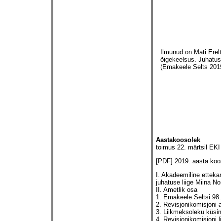
Ilmunud on Mati Erel
õigekeelsus. Juhatuse
(Emakeele Selts 2019
Aastakoosolek
toimus 22. märtsil EKI 
[PDF]
2019. aasta koos
I. Akadeemiline ettek
juhatuse liige Miina No
II. Ametlik osa
1. Emakeele Seltsi 98.
2. Revisjonikomisjoni a
3. Liikmeksoleku küsim
4. Revisjonikomisjoni 