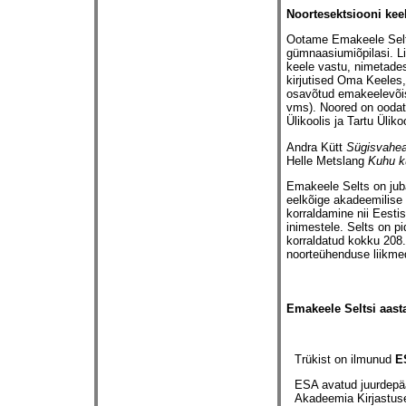
Noortesektsiooni kee
Ootame Emakeele Selt
gümnaasiumiõpilasi. L
keele vastu, nimetade
kirjutised Oma Keeles,
osavõtud emakeelevõist
vms). Noored on oodatu
Ülikoolis ja Tartu Ülik
Andra Kütt
Sügisvahea
Helle Metslang
Kuhu k
Emakeele Selts on jub
eelkõige akadeemilise 
korraldamine nii Eestis
inimestele. Selts on p
korraldatud kokku 208.
noorteühenduse liikmed 
Emakeele Seltsi aast
Trükist on ilmunud
E
ESA avatud juurdepä
Akadeemia Kirjastus