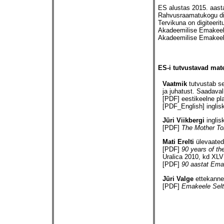
ES alustas 2015. aasta
Rahvusraamatukogu digi
Tervikuna on digiteeri
Akadeemilise Emakeele
Akadeemilise Emakeele
ES-i tutvustavad mate
Vaatmik
tutvustab se
ja juhatust. Saadaval 
[PDF]
eestikeelne pl
[PDF_English]
inglis
Jüri Viikbergi
inglis
[PDF]
The Mother To
Mati Erelti
ülevaated 
[PDF]
90 years of t
Uralica 2010, kd XLVI
[PDF]
90 aastat Ema
Jüri Valge
ettekanne
[PDF]
Emakeele Selts