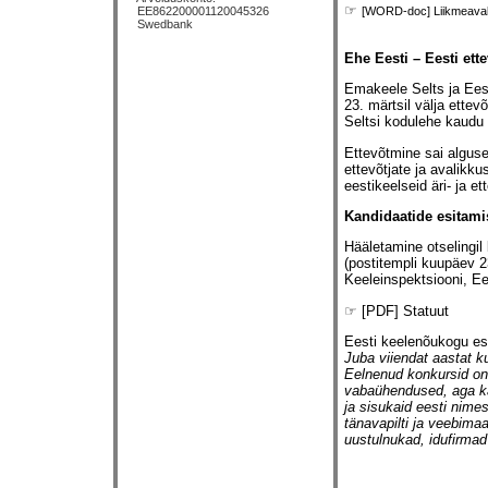
☞
EE862200001120045326
[WORD-doc] Liikmeaval
Swedbank
Ehe Eesti – Eesti ette
Emakeele Selts ja Ees
23. märtsil välja ette
Seltsi kodulehe kaudu 
Ettevõtmine sai alguse
ettevõtjate ja avalikk
eestikeelseid äri- ja e
Kandidaatide esitami
Hääletamine otselingil
(postitempli kuupäev 
Keeleinspektsiooni, Ee
☞ [PDF] Statuut
Eesti keelenõukogu es
Juba viiendat aastat k
Eelnenud konkursid on 
vabaühendused, aga ka
ja sisukaid eesti nime
tänavapilti ja veebim
uustulnukad, idufirmad 