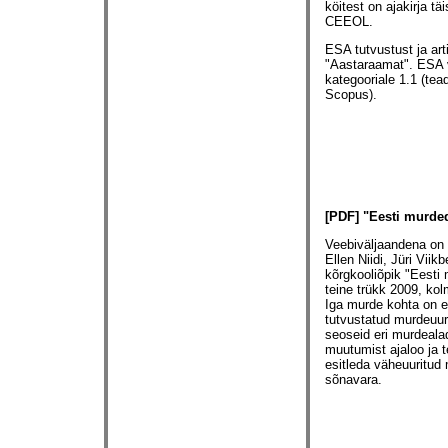
köitest on ajakirja t
CEEOL
.
ESA tutvustust ja arti
"Aastaraamat"
. ESA 
kategooriale 1.1 (te
Scopus).
[PDF] "Eesti murde
Veebiväljaandena on 
Ellen Niidi, Jüri Viik
kõrgkooliõpik "Eesti
teine trükk 2009, kol
Iga murde kohta on es
tutvustatud murdeuuri
seoseid eri murdeala
muutumist ajaloo ja t
esitleda väheuuritud 
sõnavara.