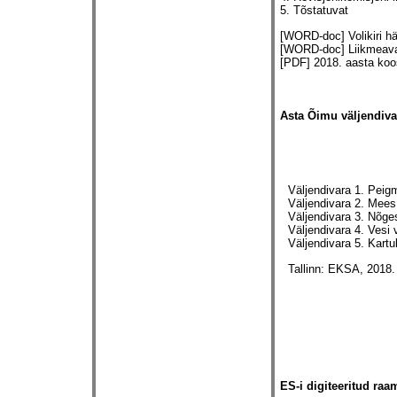
5. Tõstatuvat
[WORD-doc] Volikiri h
[WORD-doc] Liikmeava
[PDF] 2018. aasta koo
Asta Õimu väljendiva
Väljendivara 1. Pei
Väljendivara 2. Mee
Väljendivara 3. Nõge
Väljendivara 4. Vesi 
Väljendivara 5. Kartu
Tallinn: EKSA, 2018.
ES-i digiteeritud ra