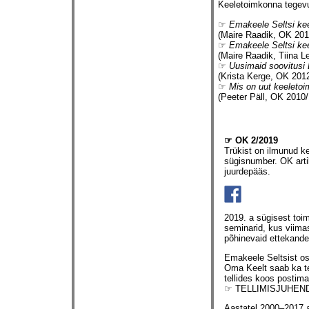
Keeletoimkonna tegevu
☞
Emakeele Seltsi ke
(Maire Raadik, OK 201
☞
Emakeele Seltsi ke
(Maire Raadik, Tiina 
☞
Uusimaid soovitusi 
(Krista Kerge, OK 2012
☞
Mis on uut keeleto
(Peeter Päll, OK 2010/
☞ OK 2/2019
Trükist on ilmunud k
sügisnumber. OK arti
juurdepääs.
2019. a sügisest toi
seminarid, kus viimas
põhinevaid ettekande
Emakeele Seltsist ost
Oma Keelt saab ka te
tellides koos postim
☞ TELLIMISJUHEN
Aastatel 2000–2017 a