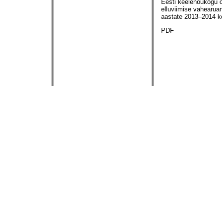
Eesti keelenõukogu 
elluviimise vahearua
aastate 2013–2014 k
PDF