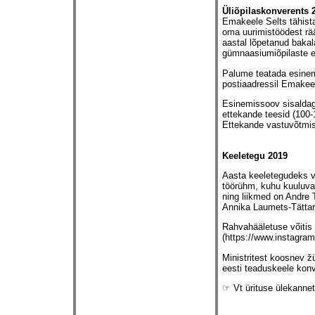
Üliõpilaskonverents 
Emakeele Selts tähist
oma uurimistöödest rä
aastal lõpetanud bakal
gümnaasiumiõpilaste e
Palume teatada esinemi
postiaadressil Emakeel
Esinemissoov sisaldag
ettekande teesid (100-
Ettekande vastuvõtmis
Keeletegu 2019
Aasta keeletegudeks v
töörühm, kuhu kuuluvad
ning liikmed on Andre
Annika Laumets-Tättar
Rahvahääletuse võitis 
(
https://www.instagra
Ministritest koosnev žü
eesti teaduskeele konv
☞ Vt ürituse ülekanne