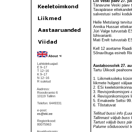
LIII Veski päev 27. j
Tänavune Veski päev tu
Tavapärase ettekandeko
salvestusi seltsi kodul
Helle Metslangi tervitu
Annika Hussari etteka
Jüri Valge tutvustab 
lühivarianti.
Mati Erelt tutvustab E
Kell 12 asetame Raadi k
Sõnavõtuga esineb Rii
About ☜
Lahtiolekuajad:
Aastakoosolek 27. aug
E 9–17
Tartu Ülikooli peahoon
T 12–16
K 9–17
N 12–16
1. Liikmeksoleku küsim
R suletud
liikmete hulgast välja
2. ESi keeletoimkonna
Aadress:
3. Revisjonikomisjoni a
Roosikrantsi 6
4. Revisjonikomisjoni 
10119 Tallinn
5. Emakeele Seltsi 99
Telefon: 6449331
6. Tõstatuvat
e-post:
Tellitud bussi info (Luu
es@eki.ee
Tallinnast väljub buss
Registrikood:
Tartust väljub buss pä
80075963
Palume sõidusoovist 
Arvelduskonto: