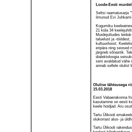
Loode-Eesti murde
Seltsi raamatusarja 
ilmunud Evi Juhkami
Kogumiku keeleaines 
21 küla 34 keelejuhil
Murdejuttudes leidub 
taluelust ja -töödest
kultuuriloost. Keelel
eripära ning seosed n
järgneb sõnastik. Tek
dialektoloogia seisu
seni avaldatud vähe m
annab sellele olulist l
Olulise tähtsusega rii
15.03.2018
Eesti Vabaerakonna frak
kasutamine on eesti ke
keele hoidjad. Aru osut
Tartu Ülikooli emakee
olukorrast alus- ja ül
Tartu Ülikooli rakendu
keelest kõrghariduses.