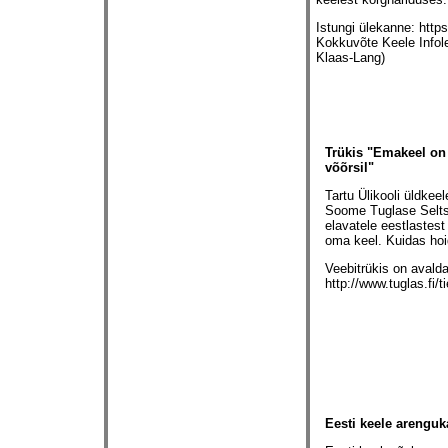
Istungi ülekanne:
http
Kokkuvõte Keele Info
Klaas-Lang)
Trükis "Emakeel on
võõrsil"
Tartu Ülikooli üldkee
Soome Tuglase Selts
elavatele eestlastes
oma keel. Kuidas hoi
Veebitrükis on avalda
http://www.tuglas.fi
Eesti keele arenguk