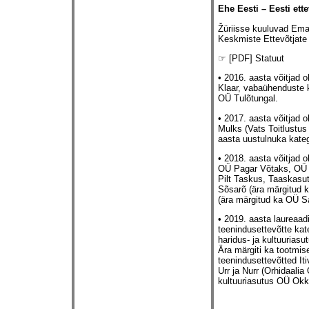
Ehe Eesti – Eesti ette
Žüriisse kuuluvad Emak
Keskmiste Ettevõtjate 
☞ [PDF] Statuut
• 2016. aasta võitjad 
Klaar, vabaühenduste 
OÜ Tulõtungal.
• 2017. aasta võitjad 
Mulks (Vats Toitlustu
aasta uustulnuka kate
• 2018. aasta võitjad 
OÜ Pagar Võtaks, OÜ M
Pilt Taskus, Taaskasu
Sõsarõ (ära märgitud 
(ära märgitud ka OÜ S
• 2019. aasta laureaad
teenindusettevõtte k
haridus- ja kultuurias
Ära märgiti ka tootmi
teenindusettevõtted I
Urr ja Nurr (Orhidaal
kultuuriasutus OÜ Okk