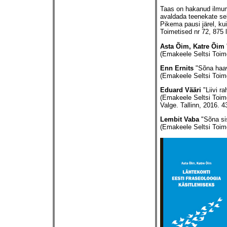
Taas on hakanud ilmum
avaldada teenekate sel
Pikema pausi järel, ku
Toimetised nr 72, 875 
Asta Õim, Katre Õim
(Emakeele Seltsi Toime
Enn Ernits
"Sõna haav
(Emakeele Seltsi Toime
Eduard Vääri
"Liivi ra
(Emakeele Seltsi Toime
Valge. Tallinn, 2016. 43
Lembit Vaba
"Sõna si
(Emakeele Seltsi Toimet