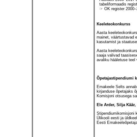
tabeliformaadis regist
☞ OK register 2000
Keeleteokonkurss
Aasta keeleteokonkursi
mainet, väärtustavad e
kasutamist ja staatuse
Aasta keeleteokonkurs
saaja valivad taasises
avaliku hääletuse teel 
Õpetajastipendiumi 
Emakeele Selts annab H
kirjanduse õpetajaks õ
Komisjoni otsusega sa
Ele Arder, Silja Käär
Stipendiumikomisjoni k
Ülikooli eesti ja üldke
Eesti Emakeeleõpetaja